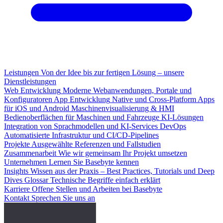
Leistungen
Von der Idee bis zur fertigen Lösung – unsere
Dienstleistungen
Web Entwicklung
Moderne Webanwendungen, Portale und
Konfiguratoren
App Entwicklung
Native und Cross-Platform Apps
für iOS und Android
Maschinenvisualisierung & HMI
Bedienoberflächen für Maschinen und Fahrzeuge
KI-Lösungen
Integration von Sprachmodellen und KI-Services
DevOps
Automatisierte Infrastruktur und CI/CD-Pipelines
Projekte
Ausgewählte Referenzen und Fallstudien
Zusammenarbeit
Wie wir gemeinsam Ihr Projekt umsetzen
Unternehmen
Lernen Sie Basebyte kennen
Insights
Wissen aus der Praxis – Best Practices, Tutorials und Deep
Dives
Glossar
Technische Begriffe einfach erklärt
Karriere
Offene Stellen und Arbeiten bei Basebyte
Kontakt
Sprechen Sie uns an